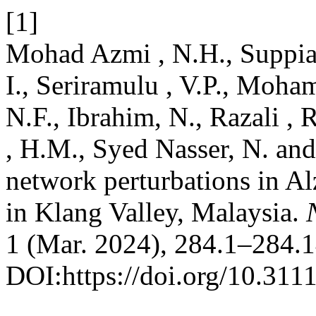
[1]
Mohad Azmi , N.H., Suppiah
I., Seriramulu , V.P., Moha
N.F., Ibrahim, N., Razali ,
, H.M., Syed Nasser, N. an
network perturbations in Al
in Klang Valley, Malaysia.
1 (Mar. 2024), 284.1–284.1
DOI:https://doi.org/10.311