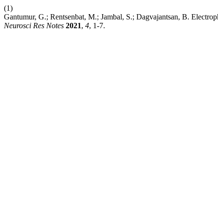
(1)
Gantumur, G.; Rentsenbat, M.; Jambal, S.; Dagvajantsan, B. Electrop
Neurosci Res Notes
2021
,
4
, 1-7.