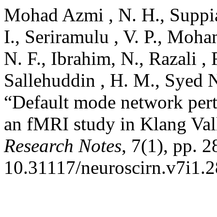
Mohad Azmi , N. H., Suppiah
I., Seriramulu , V. P., Moh
N. F., Ibrahim, N., Razali ,
Sallehuddin , H. M., Syed 
“Default mode network pertu
an fMRI study in Klang Val
Research Notes
, 7(1), pp. 
10.31117/neuroscirn.v7i1.2